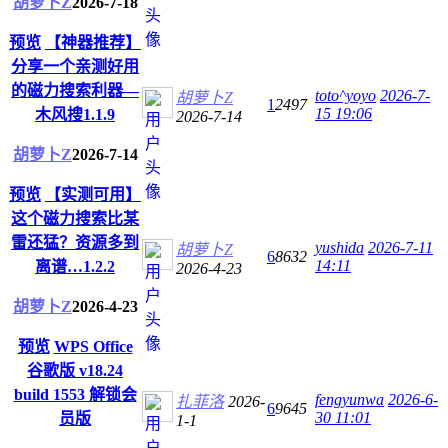
胡萝卜Z
2026-7-18
预览
【神器推荐】
分享一个亲测好用
的磁力搜索利器—
toto^yoyo
2026-7-
胡萝卜Z
1
2497
15 19:06
木风搜1.1.9
2026-7-14
胡萝卜Z
2026-7-14
预览
【实测可用】
这个磁力搜索比某
雷还猛？资源多到
yushida
2026-7-11
胡萝卜Z
6
8632
14:11
离谱…1.2.2
2026-4-23
胡萝卜Z
2026-4-23
预览
WPS Office
谷歌版 v18.24
build 1553 解锁会
fengyunwa
2026-6-
扎菲洛
2026-
6
9645
30 11:01
员版
1-1