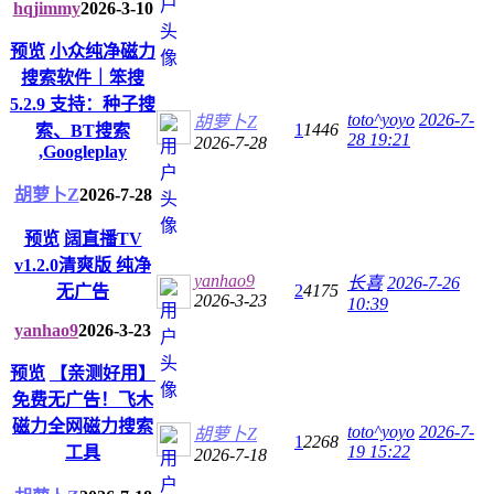
hqjimmy
2026-3-10
预览
小众纯净磁力
搜索软件｜笨搜
5.2.9 支持：种子搜
toto^yoyo
2026-7-
胡萝卜Z
1
1446
索、BT搜索
28 19:21
2026-7-28
,Googleplay
胡萝卜Z
2026-7-28
预览
阔直播TV
v1.2.0清爽版 纯净
yanhao9
长喜
2026-7-26
2
4175
无广告
2026-3-23
10:39
yanhao9
2026-3-23
预览
【亲测好用】
免费无广告！飞木
磁力全网磁力搜索
toto^yoyo
2026-7-
胡萝卜Z
1
2268
19 15:22
工具
2026-7-18