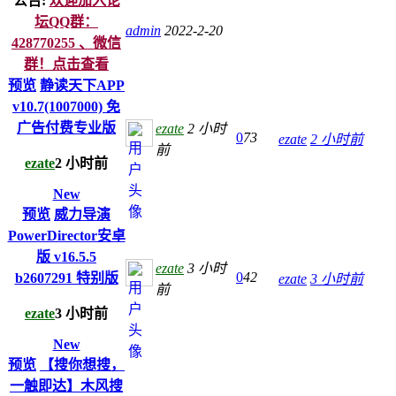
公告:
欢迎加入论
坛QQ群：
admin
2022-2-20
428770255 、微信
群！点击查看
预览
静读天下APP
v10.7(1007000) 免
广告付费专业版
ezate
2 小时
0
73
ezate
2 小时前
前
ezate
2 小时前
New
预览
威力导演
PowerDirector安卓
版 v16.5.5
ezate
3 小时
0
42
b2607291 特别版
ezate
3 小时前
前
ezate
3 小时前
New
预览
【搜你想搜，
一触即达】木风搜