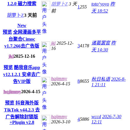
1.2.0 磁力搜索
胡萝卜Z
3 天
toto^yoyo
昨
1
255
前
天 18:52
胡萝卜Z
3 天前
New
预览
全网漫画多平
台聚合Cimoc
诸葛罢官
昨
jkl
2025-12-
3
4178
v1.7.266去广告版
16
天 14:30
jkl
2025-12-16
预览
酷我音乐app
v12.1.2.1 安卓去广
hqjimmy
秋日私语
2026-8-
8
8655
告VIP版
2026-4-15
1 21:11
hqjimmy
2026-4-15
预览
抖音海外版
TikTok v44.2.3 去
hqjimmy
wccd
2026-7-30
广告解除封锁版
4
5886
2026-3-10
12:11
+Plugin v2.8