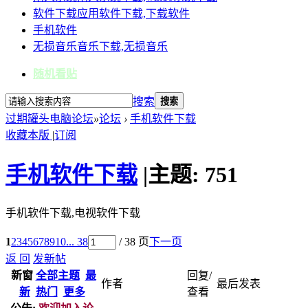
软件下载
应用软件下载,下载软件
手机软件
无损音乐
音乐下载,无损音乐
随机看贴
搜索
搜索
过期罐头电脑论坛
»
论坛
›
手机软件下载
收藏本版
|
订阅
手机软件下载
|
主题:
751
手机软件下载,电视软件下载
1
2
3
4
5
6
7
8
9
10
... 38
/ 38 页
下一页
返 回
发新帖
新窗
全部主题
最
回复/
作者
最后发表
新
热门
更多
查看