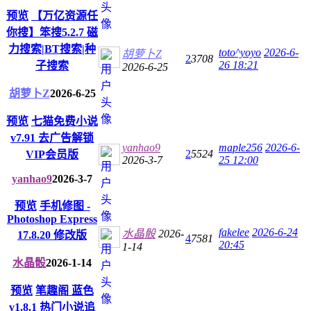
预览
【万亿资源任
你搜】笨搜5.2.7 磁
力搜索|BT搜索|种
toto^yoyo
2026-6-
胡萝卜Z
2
3708
26 18:21
子搜索
2026-6-25
胡萝卜Z
2026-6-25
预览
七猫免费小说
v7.91 去广告解锁
yanhao9
maple256
2026-6-
2
5524
VIP会员版
2026-3-7
25 12:00
yanhao9
2026-3-7
预览
手机修图 -
Photoshop Express
fakelee
2026-6-24
水晶骰
2026-
17.8.20 修改版
4
7581
20:45
1-14
水晶骰
2026-1-14
预览
笔趣阁 蓝色
v1.8.1 热门小说追