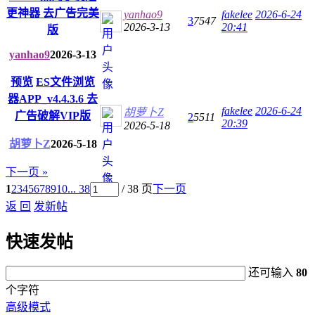
更神器 去广告完美
yanhao9
fakelee
2026-6-24
3
7547
2026-3-13
20:41
版
yanhao9
2026-3-13
预览
ES文件浏览
器APP_v4.4.3.6 去
fakelee
2026-6-24
胡萝卜Z
广告破解VIP版
2
5511
20:39
2026-5-18
胡萝卜Z
2026-5-18
下一页 »
1
2
3
4
5
6
7
8
9
10
... 38
/ 38 页
下一页
返 回
发新帖
快速发帖
还可输入
80
个字符
高级模式