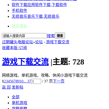
软件下载
应用软件下载,下载软件
手机软件
无损音乐
音乐下载,无损音乐
随机看贴
搜索
搜索
过期罐头电脑论坛
»
论坛
›
游戏下载交流
收藏本版
|
订阅
游戏下载交流
|
主题:
728
网络游戏、单机游戏、攻略、休闲小游戏下载交流
1
2
3
4
5
6
7
8
9
10
... 37
/ 37 页
下一页
返 回
发新帖
全部
单机游戏
攻略密籍