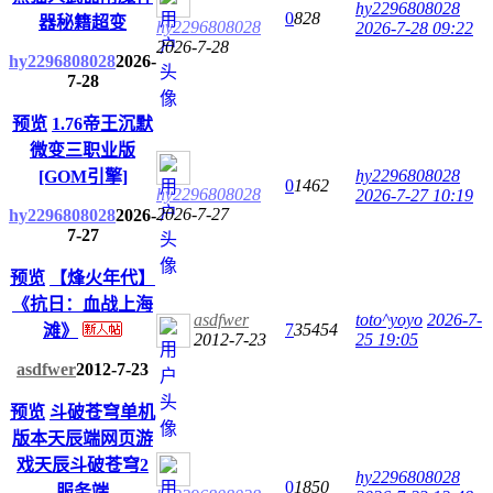
hy2296808028
0
828
器秘籍超变
hy2296808028
2026-7-28 09:22
2026-7-28
hy2296808028
2026-
7-28
预览
1.76帝王沉默
微变三职业版
hy2296808028
[GOM引擎]
0
1462
hy2296808028
2026-7-27 10:19
2026-7-27
hy2296808028
2026-
7-27
预览
【烽火年代】
《抗日：血战上海
asdfwer
toto^yoyo
2026-7-
7
35454
滩》
2012-7-23
25 19:05
asdfwer
2012-7-23
预览
斗破苍穹单机
版本天辰端网页游
戏天辰斗破苍穹2
hy2296808028
0
1850
服务端