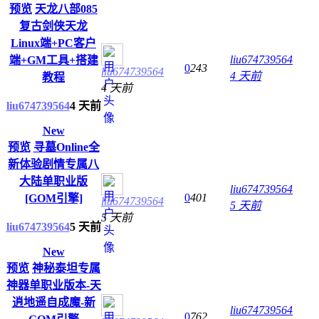
预览
天龙八部085
复古剑侠天龙
Linux端+PC客户
liu674739564
端+GM工具+搭建
0
243
liu674739564
4 天前
教程
4 天前
liu674739564
4 天前
New
预览
寻墓Online全
新体验剧情专属八
大陆单职业版
liu674739564
0
401
[GOM引擎]
liu674739564
5 天前
5 天前
liu674739564
5 天前
New
预览
神秘泰坦专属
神器单职业版本-天
逍地遥自成魔-新
liu674739564
0
762