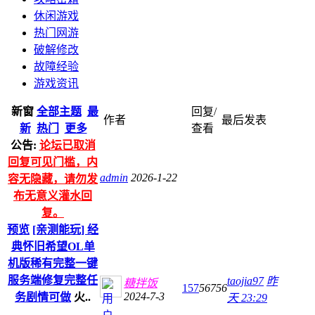
休闲游戏
热门网游
破解修改
故障经验
游戏资讯
新窗
全部主题
最
回复/
作者
最后发表
新
热门
更多
查看
公告:
论坛已取消
回复可见门槛，内
admin
2026-1-22
容无隐藏，请勿发
布无意义灌水回
复。
预览
[亲测能玩] 经
典怀旧希望OL单
机版稀有完整一键
服务端修复完整任
taojia97
昨
糖拌饭
157
56756
2024-7-3
务剧情可做
火..
天 23:29