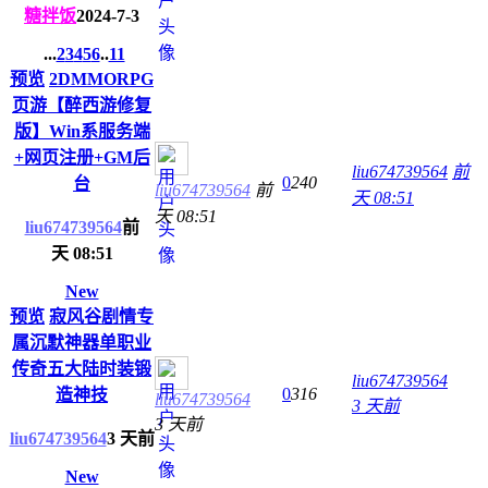
糖拌饭
2024-7-3
...
2
3
4
5
6
..
11
预览
2DMMORPG
页游【醉西游修复
版】Win系服务端
+网页注册+GM后
liu674739564
前
0
240
台
liu674739564
前
天 08:51
天 08:51
liu674739564
前
天 08:51
New
预览
寂风谷剧情专
属沉默神器单职业
传奇五大陆时装锻
liu674739564
0
316
造神技
liu674739564
3 天前
3 天前
liu674739564
3 天前
New