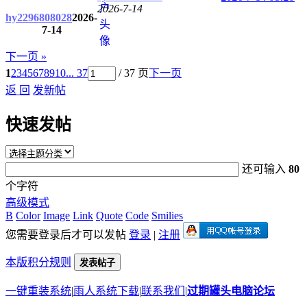
2026-7-14
hy2296808028
2026-
7-14
下一页 »
1
2
3
4
5
6
7
8
9
10
... 37
/ 37 页
下一页
返 回
发新帖
快速发帖
还可输入
80
个字符
高级模式
B
Color
Image
Link
Quote
Code
Smilies
您需要登录后才可以发帖
登录
|
注册
本版积分规则
发表帖子
一键重装系统
|
雨人系统下载
|
联系我们
|
过期罐头电脑论坛