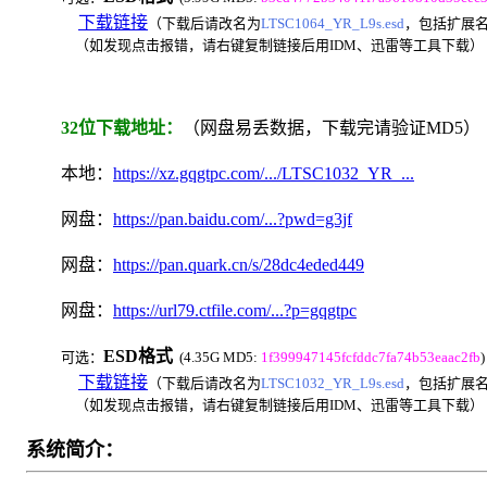
下载链接
（下载后请改名为
LTSC1064_YR_L9s.esd
，包括扩展名.
（如发现点击报错，请右键复制链接后用IDM、迅雷等工具下载）
32位下载地址：
（网盘易丢数据，下载完请验证MD5）
本地：
https://xz.gqgtpc.com/.../LTSC1032_YR_...
网盘：
https://pan.baidu.com/...?pwd=g3jf
网盘：
https://pan.quark.cn/s/28dc4eded449
网盘：
https://url79.ctfile.com/...?p=gqgtpc
ESD格式
可选：
(4.35G MD5:
1f399947145fcfddc7fa74b53eaac2fb
)
下载链接
（下载后请改名为
LTSC1032_YR_L9s.esd
，包括扩展名.
（如发现点击报错，请右键复制链接后用IDM、迅雷等工具下载）
系统简介：