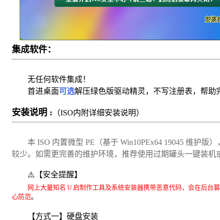
集成软件：
无任何软件集成！
首进桌面
可选
解压绿色版驱动精灵
，不写注册表
，帮助
安装说明 :
（ISO内附详细安装说明）
本 ISO 内置微型 PE（基于 Win10PEx64 1904
较少。如需更完善的维护环境，推荐使用过期罐头一键装机或
⚠️【安全提醒】
网上大量知名 U 启制作工具及系统安装器携带恶意代码，会在后台
心防范
。
【方式一】硬盘安装