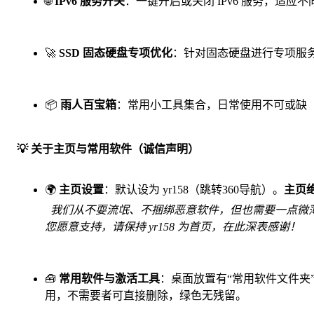
🌐
IPv6 服务开关
：一键开启或关闭 IPv6 服务，适应
🚀
SSD 固态硬盘专项优化
：针对固态硬盘进行专项服
📦️
雨人百宝箱
：常用小工具集合，日常使用不可或缺
💡 关于主页与常用软件（诚信声明）
🌍
主页设置
：默认设为 yr158（跳转360导航）。
主页
我们从不耍流氓、不捆绑恶意软件，但也需要一点微
您愿意支持，请保持 yr158 为首页，在此深表感谢！
🧰
常用软件与激活工具
：桌面放置有“常用软件文件夹
用，不需要者可直接删除，绿色无残留。