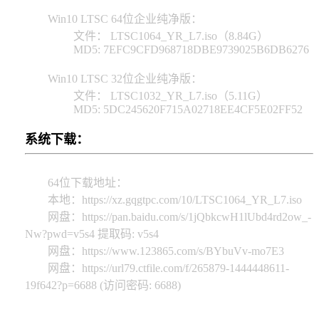
Win10 LTSC 64位企业纯净版：
文件： LTSC1064_YR_L7.iso（8.84G）
MD5: 7EFC9CFD968718DBE9739025B6DB6276
Win10 LTSC 32位企业纯净版：
文件： LTSC1032_YR_L7.iso（5.11G）
MD5: 5DC245620F715A02718EE4CF5E02FF52
系统下载：
64位下载地址：
本地：https://xz.gqgtpc.com/10/LTSC1064_YR_L7.iso
网盘：https://pan.baidu.com/s/1jQbkcwH1lUbd4rd2ow_-
Nw?pwd=v5s4 提取码: v5s4
网盘：https://www.123865.com/s/BYbuVv-mo7E3
网盘：https://url79.ctfile.com/f/265879-1444448611-
19f642?p=6688 (访问密码: 6688)