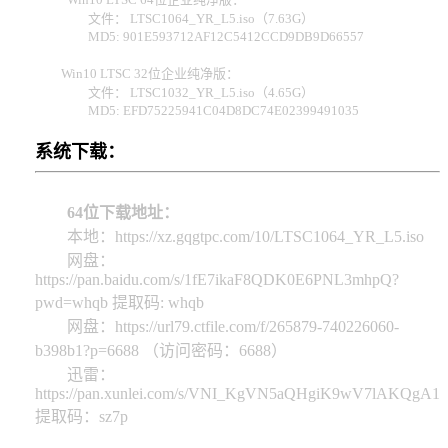
文件： LTSC1064_YR_L5.iso（7.63G）
MD5: 901E593712AF12C5412CCD9DB9D66557
Win10 LTSC 32位企业纯净版：
文件： LTSC1032_YR_L5.iso（4.65G）
MD5: EFD75225941C04D8DC74E02399491035
系统下载：
64位下载地址：
本地：https://xz.gqgtpc.com/10/LTSC1064_YR_L5.iso
网盘：
https://pan.baidu.com/s/1fE7ikaF8QDK0E6PNL3mhpQ?
pwd=whqb 提取码: whqb
网盘：https://url79.ctfile.com/f/265879-740226060-
b398b1?p=6688 （访问密码：6688）
迅雷：
https://pan.xunlei.com/s/VNI_KgVN5aQHgiK9wV7lAKQgA1
提取码：sz7p