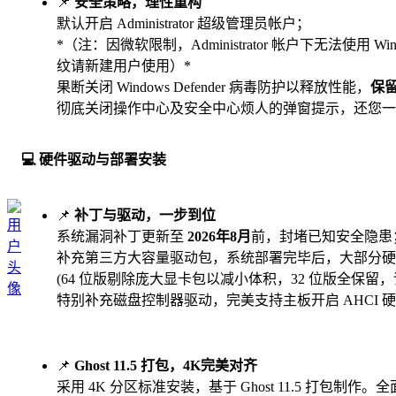
📌
安全策略，理性重构
默认开启 Administrator 超级管理员帐户；
*（注：因微软限制，Administrator 帐户下无法使用 W
纹请新建用户使用）*
果断关闭 Windows Defender 病毒防护以释放性能，
保
彻底关闭操作中心及安全中心烦人的弹窗提示，还您一
💻 硬件驱动与部署安装
📌
补丁与驱动，一步到位
系统漏洞补丁更新至
2026年8月
前，封堵已知安全隐患
补充第三方大容量驱动包，系统部署完毕后，大部分硬
(64 位版剔除庞大显卡包以减小体积，32 位版全保留
特别补充磁盘控制器驱动，完美支持主板开启 AHCI 
📌
Ghost 11.5 打包，4K完美对齐
采用 4K 分区标准安装，基于 Ghost 11.5 打包制作