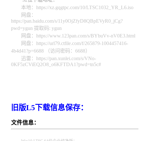
本地：https://xz.gqgtpc.com/10/LTSC1032_YR_L6.iso
网盘：
https://pan.baidu.com/s/11y0OjZfyD8QBpEVyR0_jCg?
pwd=ygun 提取码: ygun
网盘：https://www.123pan.com/s/BYbuVv-nV0E3.html
网盘：https://url79.ctfile.com/f/265879-1004457416-
4b4d41?p=6688 （访问密码：6688）
迅雷：https://pan.xunlei.com/s/VNo-
0KF5zCViEQ2O8_o6KFTDA1?pwd=tn5c#
旧版L5下载信息保存：
文件信息：
Win10 LTSC 64位企业纯净版：