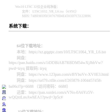
Win10 LTSC 32位企业纯净版：
文件： LTSC1032_YR_L6.iso（4.95G）
MD5: 74BE9ED5E507670D4E4503D7C5122B96
系统下载：
64位下载地址：
本地：https://xz.gqgtpc.com/10/LTSC1064_YR_L6.iso
网盘：
https://pan.baidu.com/s/1tDDBiAB7RBDM54wXjJhbVw?
pwd=izyq 提取码: izyq
网盘：https://www.123pan.com/s/BYbuVv-XV0E3.html
网盘：https://url79.ctfile.com/f/265879-1004457458-
ba96cf?p=6688 （访问密码：6688）
迅雷：https://pan.xunlei.com/s/VNo-0A6Yz5V-
wQQxtLnsAwhEA1?pwd=3p5c#
32位下载地址：