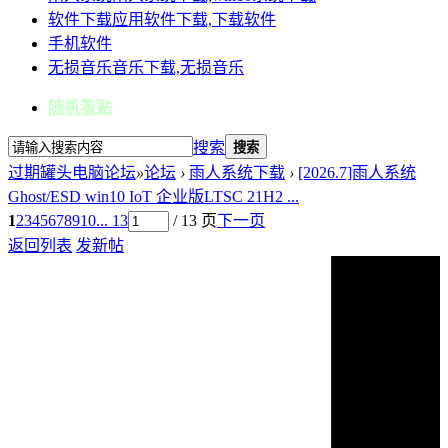
软件下载
应用软件下载,下载软件
手机软件
无损音乐
音乐下载,无损音乐
随机看贴
搜索
搜索
过期罐头电脑论坛
»
论坛
›
雨人系统下载
›
[2026.7]雨人系统
Ghost/ESD win10 IoT 企业版LTSC 21H2 ...
1
2
3
4
5
6
7
8
9
10
... 13
/ 13 页
下一页
返回列表
发新帖