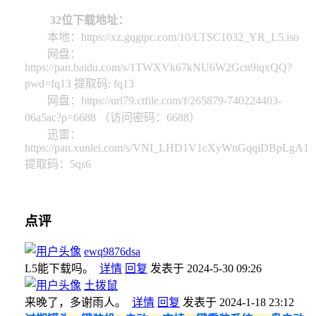
32位下载地址：
本地：https://xz.gqgtpc.com/10/LTSC1032_YR_L5.iso
网盘：
https://pan.baidu.com/s/1TWXVk67kNU6W2Gcn9iqxQQ?
pwd=fq13 提取码: fq13
网盘：https://url79.ctfile.com/f/265879-740224403-
06a5ac?p=6688 （访问密码：6688）
迅雷：
https://pan.xunlei.com/s/VNI_LHD1V1cXyWnGqqiDBpLgA1
提取码：5qs6
点评
ewq9876dsa
L5能下载吗。
详情
回复
发表于 2024-5-30 09:26
土拨鼠
来晚了，多谢雨人。
详情
回复
发表于 2024-1-18 23:12