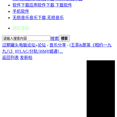
软件下载
应用软件下载,下载软件
手机软件
无损音乐
音乐下载,无损音乐
随机看贴
搜索
搜索
过期罐头电脑论坛
»
论坛
›
音乐分享
›
[王菲&那英《相约一九
九八》][FLAC/分轨/30M][城通] ...
返回列表
发新帖