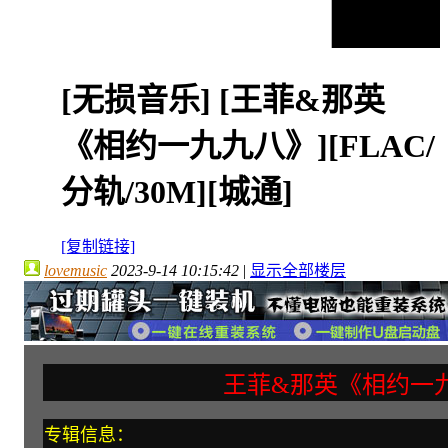
[无损音乐]
[王菲&那英
《相约一九九八》][FLAC/
分轨/30M][城通]
[复制链接]
lovemusic
2023-9-14 10:15:42
|
显示全部楼层
王菲&那英《相约一
专辑信息：