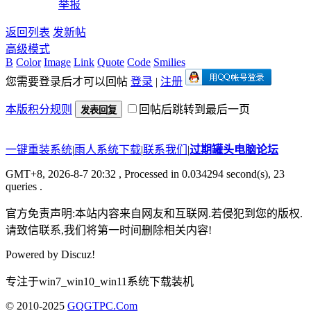
举报
返回列表
发新帖
高级模式
B
Color
Image
Link
Quote
Code
Smilies
您需要登录后才可以回帖
登录
|
注册
本版积分规则
回帖后跳转到最后一页
发表回复
一键重装系统
|
雨人系统下载
|
联系我们
|
过期罐头电脑论坛
GMT+8, 2026-8-7 20:32
, Processed in 0.034294 second(s), 23
queries .
官方免责声明:本站内容来自网友和互联网.若侵犯到您的版权.
请致信联系,我们将第一时间删除相关内容!
Powered by
Discuz!
专注于win7_win10_win11系统下载装机
© 2010-2025
GQGTPC.Com