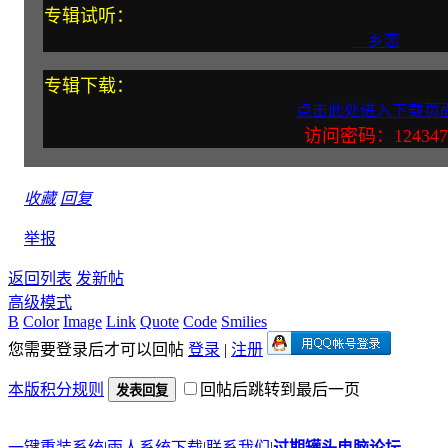
专辑试听：
乡恋
专辑下载：
点击此处进入下载页
访问密码：124347
收藏
回复
举报
返回列表
发新帖
高级模式
B
Color
Image
Link
Quote
Code
Smilies
您需要登录后才可以回帖
登录
|
注册
本版积分规则
回帖后跳转到最后一页
发表回复
一键重装系统
|
雨人系统下载
|
联系我们
|
过期罐头电脑论坛