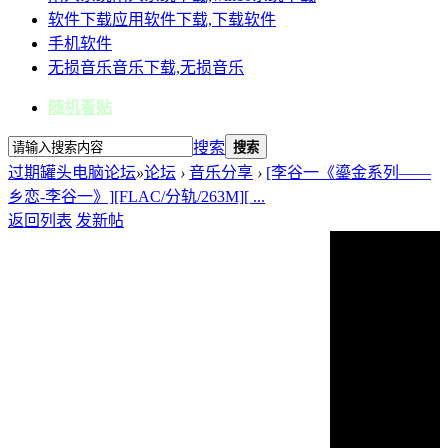
软件下载
应用软件下载,下载软件
手机软件
无损音乐
音乐下载,无损音乐
随机看贴
搜索
搜索
过期罐头电脑论坛
»
论坛
›
音乐分享
›
[李谷一《鎏金系列——
乡恋-李谷一》][FLAC/分轨/263M][ ...
返回列表
发新帖