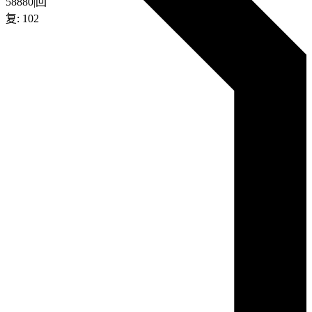
58880
|
回
复:
102