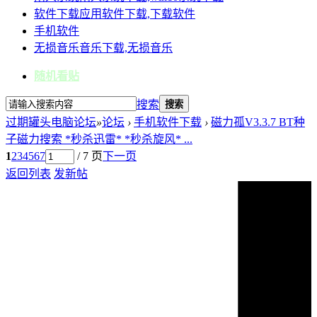
软件下载
应用软件下载,下载软件
手机软件
无损音乐
音乐下载,无损音乐
随机看贴
搜索
搜索
过期罐头电脑论坛
»
论坛
›
手机软件下载
›
磁力孤V3.3.7 BT种
子磁力搜索 *秒杀迅雷* *秒杀旋风* ...
1
2
3
4
5
6
7
/ 7 页
下一页
返回列表
发新帖