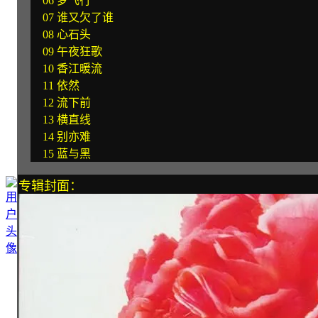
06 梦飞行
07 谁又欠了谁
08 心石头
09 午夜狂歌
10 香江暖流
11 依然
12 流下前
13 横直线
14 别亦难
15 蓝与黑
专辑封面：