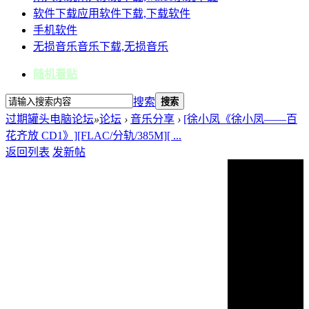
软件下载
应用软件下载,下载软件
手机软件
无损音乐
音乐下载,无损音乐
随机看贴
搜索
搜索
过期罐头电脑论坛
»
论坛
›
音乐分享
›
[徐小凤《徐小凤——百
花齐放 CD1》][FLAC/分轨/385M][ ...
返回列表
发新帖