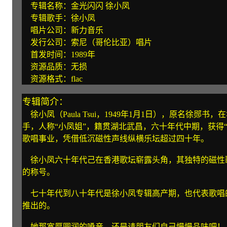
专辑名称：金光闪闪 徐小凤
专辑歌手：徐小凤
唱片公司：新力音乐
发行公司：索尼（哥伦比亚）唱片
首发时间：1989年
资源品质：无损
资源格式：flac
专辑简介：
徐小凤（Paula Tsui，1949年1月1日），原名徐郧
手，人称“小凤姐”，籍贯湖北武昌，六十年代中期，获得
歌唱事业，凭借低沉磁性声线纵横乐坛超过四十年。
徐小凤六十年代己在香港歌坛崭露头角，其独特的磁性
的称号。
七十年代到八十年代是徐小凤专辑高产期，也代表歌唱
推出的。
她那宽厚圆润的嗓音，还是请朋友们自己慢慢品味吧！