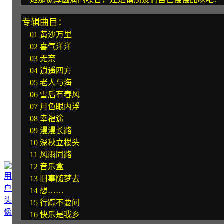
专辑曲目：
01 黄沙万里
02 喜气洋洋
03 无奈
04 逍遥四方
05 老人与海
06 雪后有春风
07 月色眼内浮
08 幸福途
09 漫漫长路
10 深秋立楼头
11 风雨同路
12 音乐盒
13 旧事随梦去
14 想……
15 行踪不要问
16 快乐是我乡