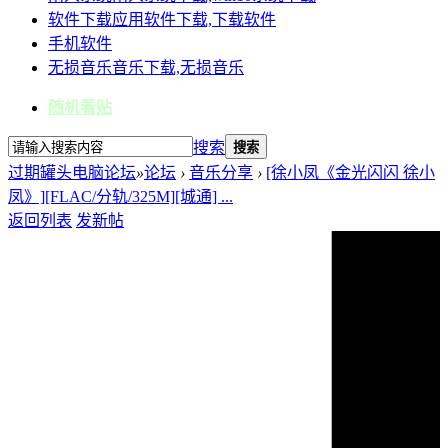
软件下载
应用软件下载,下载软件
手机软件
无损音乐
音乐下载,无损音乐
随机看贴
搜索
搜索
过期罐头电脑论坛
»
论坛
›
音乐分享
›
[徐小凤《金光闪闪 徐小
凤》][FLAC/分轨/325M][城通] ...
返回列表
发新帖