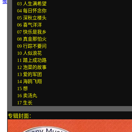
03 人生满希望
04 每日怀念你
05 深秋立楼头
06 喜气洋洋
07 快乐是我乡
08 真金那怕火
09 行踪不要问
10 人似浪花
11 踏上成功路
12 泡菜的故事
13 爱的军团
14 海鸥飞翔
15 想
16 卖汤丸
17 生长
专辑封面：