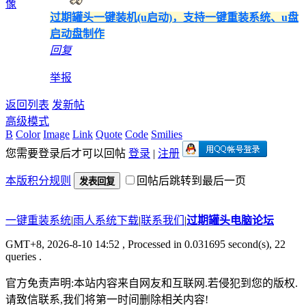
过期罐头一键装机(u启动)，支持一键重装系统、u盘
启动盘制作
回复
举报
返回列表
发新帖
高级模式
B
Color
Image
Link
Quote
Code
Smilies
您需要登录后才可以回帖
登录
|
注册
本版积分规则
回帖后跳转到最后一页
发表回复
一键重装系统
|
雨人系统下载
|
联系我们
|
过期罐头电脑论坛
GMT+8, 2026-8-10 14:52
, Processed in 0.031695 second(s), 22
queries .
官方免责声明:本站内容来自网友和互联网.若侵犯到您的版权.
请致信联系,我们将第一时间删除相关内容!