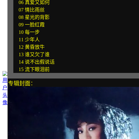
06 真爱又如何
07 情比雨丝
08 星光的背影
09 一脸红霞
10 每一步
11 少年人
12 黄昏放牛
13 谁又欠了谁
14 说不出假说话
15 流下眼泪前
专辑封面：