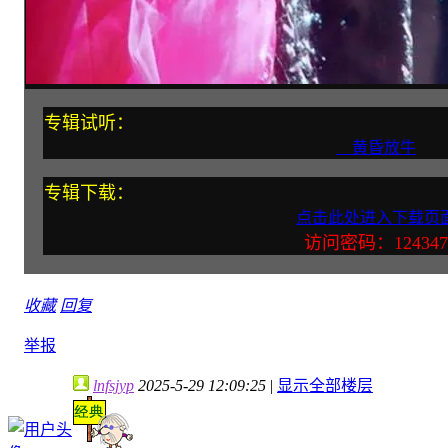
专辑试听：
黄昏放牛
专辑下载：
点击此处进入下载页
访问密码：124347
收藏
回复
举报
lnfsjyp
2025-5-29 12:09:25
|
显示全部楼层