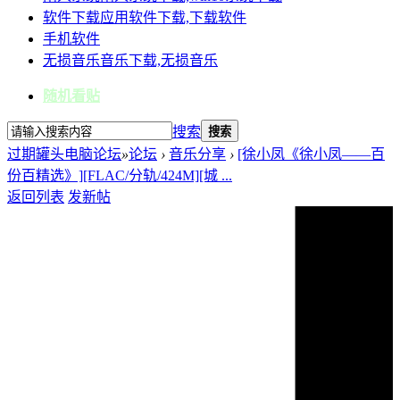
软件下载
应用软件下载,下载软件
手机软件
无损音乐
音乐下载,无损音乐
随机看贴
搜索
搜索
过期罐头电脑论坛
»
论坛
›
音乐分享
›
[徐小凤《徐小凤——百
份百精选》][FLAC/分轨/424M][城 ...
返回列表
发新帖