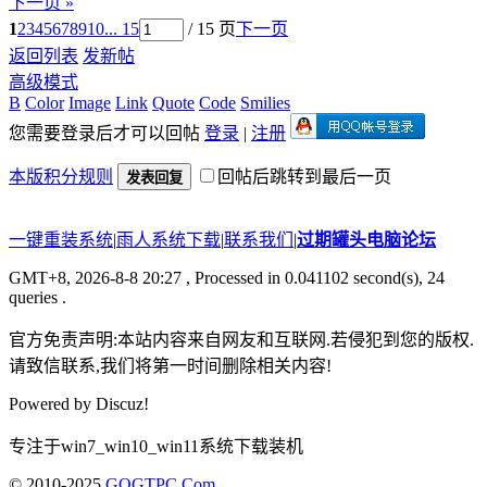
下一页 »
1
2
3
4
5
6
7
8
9
10
... 15
/ 15 页
下一页
返回列表
发新帖
高级模式
B
Color
Image
Link
Quote
Code
Smilies
您需要登录后才可以回帖
登录
|
注册
本版积分规则
回帖后跳转到最后一页
发表回复
一键重装系统
|
雨人系统下载
|
联系我们
|
过期罐头电脑论坛
GMT+8, 2026-8-8 20:27
, Processed in 0.041102 second(s), 24
queries .
官方免责声明:本站内容来自网友和互联网.若侵犯到您的版权.
请致信联系,我们将第一时间删除相关内容!
Powered by
Discuz!
专注于win7_win10_win11系统下载装机
© 2010-2025
GQGTPC.Com