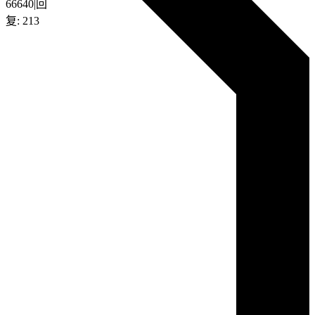
66640
|
回
复:
213