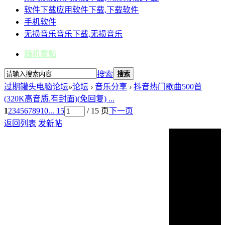
软件下载
应用软件下载,下载软件
手机软件
无损音乐
音乐下载,无损音乐
随机看贴
搜索
搜索
过期罐头电脑论坛
»
论坛
›
音乐分享
›
抖音热门歌曲500首
(320K高音质.有封面)(免回复) ...
1
2
3
4
5
6
7
8
9
10
... 15
/ 15 页
下一页
返回列表
发新帖