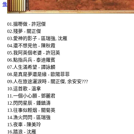
01.搵嘢做 - 許冠傑
02.殘夢 - 關正傑
03.愛神的影子 - 區瑞強, 沈雁
04.還不想見他 - 陳秋霞
05.我阿英個老婆 - 許冠英
06.點指兵兵 - 泰迪羅賓
07.人生滿希望 - 譚詠麟
08.是真是夢還是緣 - 歐陽菲菲
09.人在旅途灑淚時 - 關正傑, 余安安???
10.這首歌 - 溫拿
11.一個小心願 - 鄧麗君
12.閃閃星辰 - 鍾鎮濤
13.往事似輕烟 - 關菊英
14.漁火閃閃 - 區瑞強
15.夜車 - 陳美玲
16.踏浪 - 沈雁