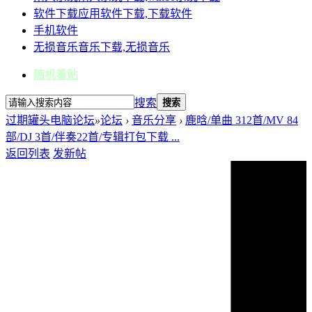
软件下载
应用软件下载,下载软件
手机软件
无损音乐
音乐下载,无损音乐
随机看贴
搜索
搜索
过期罐头电脑论坛
»
论坛
›
音乐分享
›
鹿晗/单曲 312首/MV 84
部/DJ 3首/伴奏22首/专辑打包下载 ...
返回列表
发新帖