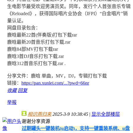
生电影节最受欢迎男演员奖。同年，发行个人首张音乐专辑
《Reloaded》，获得国际唱片业协会（IFPI）“白金唱片”销
量认证。
网盘目录包含：
鹿晗最新22首(伴奏版)打包下载rar
鹿晗最新20首音乐打包下载.rar
鹿晗84部MV打包下载rar
鹿晗3首DJ音乐打包下载.rar
鹿晗312首音乐打包下载.rar .
分享文件：鹿晗 单曲，MV，DJ，专辑打包下载
链接：
https://pan.xunlei.com/...?pwd=66nr
收藏
回复
举报
相识燕归来
2025-3-9 10:38:45
|
显示全部楼层
谢谢分享资源
过期罐头一键装机(u启动)，支持一键重装系统、u盘