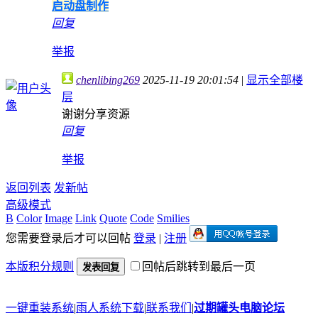
启动盘制作
回复
举报
chenlibing269
2025-11-19 20:01:54
|
显示全部楼
层
谢谢分享资源
回复
举报
返回列表
发新帖
高级模式
B
Color
Image
Link
Quote
Code
Smilies
您需要登录后才可以回帖
登录
|
注册
本版积分规则
回帖后跳转到最后一页
发表回复
一键重装系统
|
雨人系统下载
|
联系我们
|
过期罐头电脑论坛