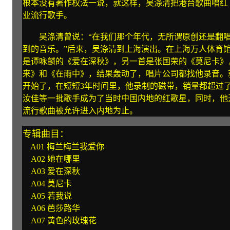
根本没有著作权法一说，就这样，吴涤清把港台歌曲唱红
业流行歌手。
吴涤清曾说：“在我们那个年代，无所谓原创还是翻唱
到的音乐。”后来，吴涤清到上海演出。在上海万人体育
是谭咏麟的《爱在深秋》，另一首是张国荣的《莫尼卡》
来》和《在雨中》，结果轰动了，唱片公司都找他录音。
开始了，在短短3年时间里，他录制的磁带，销量都超过了
汝佳等一批歌手成为了当时中国内地的红歌星，同时，他
流行歌曲被允许进入内地为止。
专辑曲目：
A01 梅兰梅兰我爱你
A02 她在哪里
A03 爱在深秋
A04 莫尼卡
A05 若我说
A06 芭莎路华
A07 黄色的玫瑰花