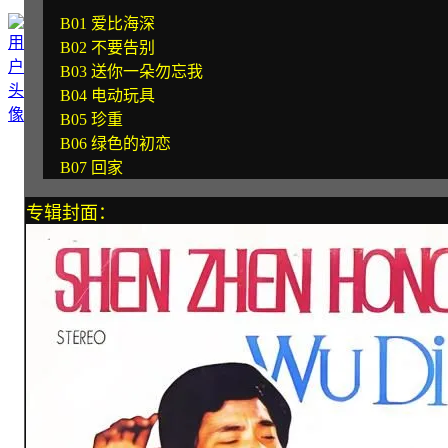
B01 爱比海深
B02 不要告别
B03 送你一朵勿忘我
B04 电动玩具
B05 珍重
B06 绿色的初恋
B07 回家
专辑封面：