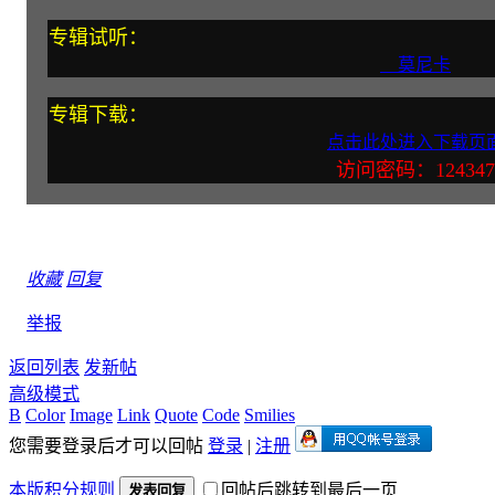
专辑试听：
莫尼卡
专辑下载：
点击此处进入下载页
访问密码：124347
收藏
回复
举报
返回列表
发新帖
高级模式
B
Color
Image
Link
Quote
Code
Smilies
您需要登录后才可以回帖
登录
|
注册
本版积分规则
回帖后跳转到最后一页
发表回复