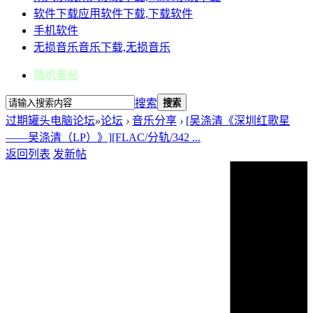
软件下载
应用软件下载,下载软件
手机软件
无损音乐
音乐下载,无损音乐
随机看贴
搜索
搜索
过期罐头电脑论坛
»
论坛
›
音乐分享
›
[吴涤清《深圳红歌星
——吴涤清（LP）》][FLAC/分轨/342 ...
返回列表
发新帖