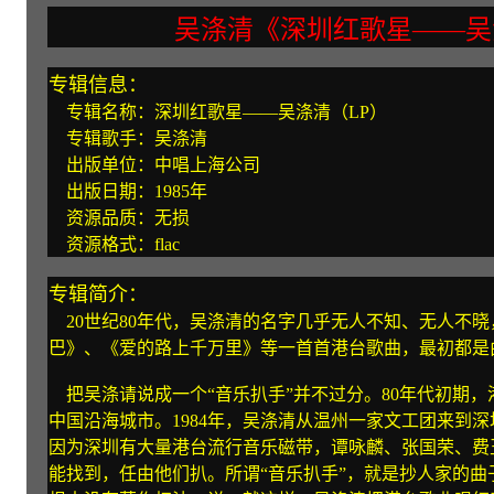
吴涤清《深圳红歌星——吴
专辑信息：
专辑名称：深圳红歌星——吴涤清（LP）
专辑歌手：吴涤清
出版单位：中唱上海公司
出版日期：1985年
资源品质：无损
资源格式：flac
专辑简介：
20世纪80年代，吴涤清的名字几乎无人不知、无人不
巴》、《爱的路上千万里》等一首首港台歌曲，最初都是
把吴涤请说成一个“音乐扒手”并不过分。80年代初期
中国沿海城市。1984年，吴涤清从温州一家文工团来到
因为深圳有大量港台流行音乐磁带，谭咏麟、张国荣、费
能找到，任由他们扒。所谓“音乐扒手”，就是抄人家的