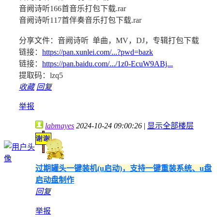
音阙诗听166首音乐打包下载.rar
音阙诗听117首伴奏音乐打包下载.rar
分享文件：音阙诗听 单曲，MV，DJ，专辑打包下载
链接：
https://pan.xunlei.com/...?pwd=bazk
链接：
https://pan.baidu.com/.../1z0-EcuW9ABj...
提取码：lzq5
收藏
回复
举报
labmayes
2024-10-24 09:00:26
|
显示全部楼层
过期罐头一键装机(u启动)，支持一键重装系统、u盘
启动盘制作
回复
举报