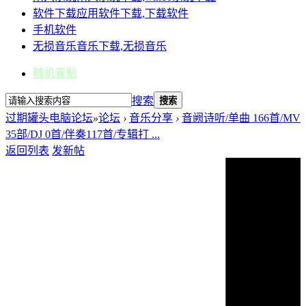
软件下载
应用软件下载,下载软件
手机软件
无损音乐
音乐下载,无损音乐
随机看贴
搜索
搜索
过期罐头电脑论坛
»
论坛
›
音乐分享
›
音阙诗听/单曲 166首/MV
35部/DJ 0首/伴奏117首/专辑打 ...
返回列表
发新帖