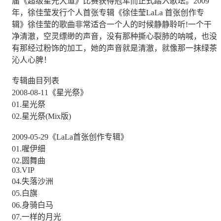
届《超级星光大道》比赛获得冠军而正式踏入歌坛。2009
年，徐佳莹发行个人首张专辑《徐佳莹LaLa 首张创作专
辑》徐佳莹的歌曲非常适合一个人的时候静静聆听!一个干
净清澈，空灵缥缈的声音，没有那种撕心裂肺的呐喊，也没
有那经过粉饰的加工，她的声音就是清澈，就像那一抹绿茶
沁人心脾！
专辑曲目列表
2008-08-11《星光祭》
01.星光祭
02.星光祭(Mix版)
2009-05-29《LaLa首张创作专辑》
01.喔伊细
02.圆舞曲
03.VIP
04.失落沙洲
05.白旗
06.身骑白马
07.一样的月光