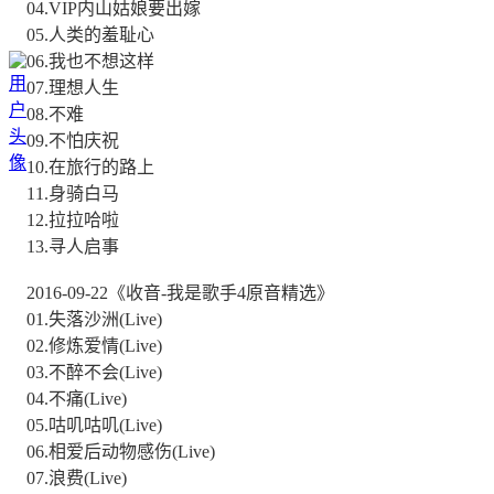
04.VIP内山姑娘要出嫁
05.人类的羞耻心
06.我也不想这样
07.理想人生
08.不难
09.不怕庆祝
10.在旅行的路上
11.身骑白马
12.拉拉哈啦
13.寻人启事
2016-09-22《收音-我是歌手4原音精选》
01.失落沙洲(Live)
02.修炼爱情(Live)
03.不醉不会(Live)
04.不痛(Live)
05.咕叽咕叽(Live)
06.相爱后动物感伤(Live)
07.浪费(Live)