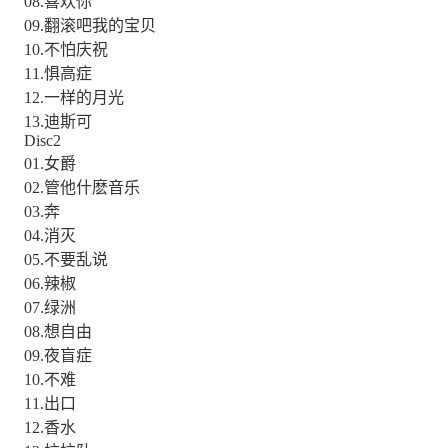
08.喜欢你
09.翻滚吧我的宝贝
10.不怕庆祝
11.惧高症
12.一样的月光
13.迪斯可
Disc2
01.女爵
02.管他什麽音乐
03.奔
04.消灭
05.不要乱说
06.辣椒
07.绿洲
08.想自由
09.夜盲症
10.不难
11.出口
12.香水