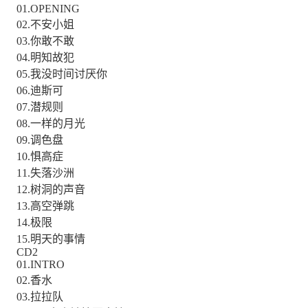
01.OPENING
02.不安小姐
03.你敢不敢
04.明知故犯
05.我没时间讨厌你
06.迪斯可
07.潜规则
08.一样的月光
09.调色盘
10.惧高症
11.失落沙洲
12.树洞的声音
13.高空弹跳
14.极限
15.明天的事情
CD2
01.INTRO
02.香水
03.拉拉队