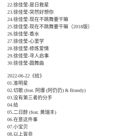
22.徐佳莹-是日救星
23.徐佳莹-突然好想你
24.徐佳莹-现在不跳舞要干嘛
25.徐佳莹-现在不跳舞要干嘛（2018版）
26.徐佳莹-香水
27.徐佳莹-心里学
28.徐佳莹-修炼爱情
29.徐佳莹-寻人启事
30.徐佳莹-圆舞曲
2022-06-22《给》
01.准明星
02.切歌 (feat. 阿爆 (阿仍仍) & Brandy)
03.没有第三者的分手
04.给
05.二日醉 (feat. 黄瑞丰)
06.在意这件事
07.小宝贝
08.以上皆非