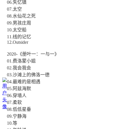
06.失忆镇
07.太空
08.水仙花之死
09.男孩庄周
10.太空船
11.线的记忆
12.Outsider
2020-《册叶一：一与一》
01.费洛蒙小姐
02.我会我会
03.沙滩上的佛洛一德
04.最难的是相遇
05.阿兹海默
06.穿墙人
07.柔软
08.低低星垂
09.宁静海
10.等