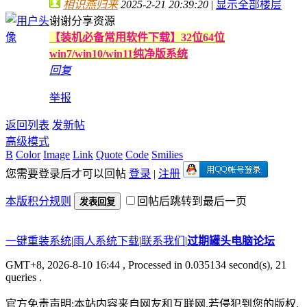
相识燕归来
2025-2-21 20:39:20
|
显示全部楼层
谢谢分享资源
【装机必备常用软件下载】32位64位
win7/win10/win11纯净版系统
回复
举报
返回列表
发新帖
高级模式
B
Color
Image
Link
Quote
Code
Smilies
您需要登录后才可以回帖
登录
|
注册
本版积分规则
回帖后跳转到最后一页
发表回复
一键重装系统
|
雨人系统下载
|
联系我们
|
过期罐头电脑论坛
GMT+8, 2026-8-10 16:44
, Processed in 0.035134 second(s), 21
queries .
官方免责声明:本站内容来自网友和互联网.若侵犯到您的版权.