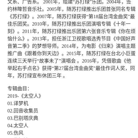
文系、广告系。 2001年，组建“苏打绿”乐团。2004年，签
约林暐哲音乐社。2005年，随苏打绿推出乐团首张同名专辑
《苏打绿》。2007年，随苏打绿获得“第18届台湾金曲奖”最
佳乐团奖。2010年，随苏打绿推出乐团演唱专辑《十年一
刻》。2011年，随苏打绿推出乐团第六张音乐专辑《你在烦
恼什么》。2013年，担任浙江卫视歌唱选秀节目《中国好声
音第二季》的梦想导师。2014年，为电影《归来》演唱主题
推广曲《跟着你到天边》。2015年，随苏打绿在台北小巨蛋
连续三天举行“故事未了”演唱会 。2016年，凭借歌曲《他
举起右手点名》获得“第27届台湾金曲奖”最佳作词人奖，同
年，苏打绿宣布休团三年 。
专辑曲目：
2019-《太空人》
01.译梦机
02.回音收集员
03.巴别塔庆典
04.太空人
05.伤风