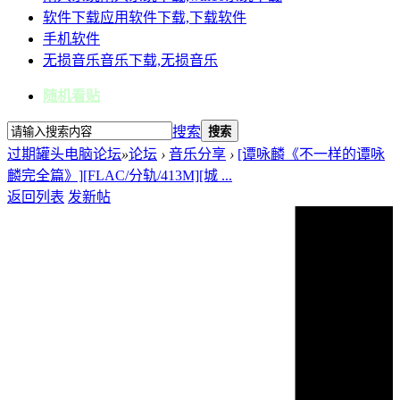
软件下载
应用软件下载,下载软件
手机软件
无损音乐
音乐下载,无损音乐
随机看贴
搜索
搜索
过期罐头电脑论坛
»
论坛
›
音乐分享
›
[谭咏麟《不一样的谭咏
麟完全篇》][FLAC/分轨/413M][城 ...
返回列表
发新帖