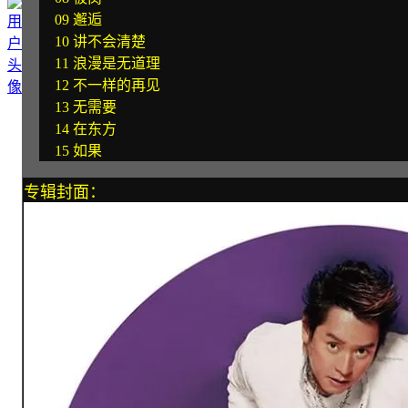
09 邂逅
10 讲不会清楚
11 浪漫是无道理
12 不一样的再见
13 无需要
14 在东方
15 如果
专辑封面：