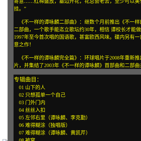
寄意……红棉盛放，墓边开花，花总会老去，至少可以美
挂。”
《不一样的谭咏麟二部曲》：继数个月前推出《不一样
二部曲，一个歌手能迄立歌坛约30年，相信 谭校长才能
1997年至今首次唱的国语歌，甚富欧西风味。碟内另有
意之作！
《不一样的谭咏麟完全篇》：环球唱片于2008年重新推出的环
片，并集结了2003年《不一样的谭咏麟》首部曲和二部曲
专辑曲目：
01 山下的人
02 只想孤单一个自己
03 门外门内
04 丝丝入扣
05 左邻右里（谭咏麟、李克勤）
06 难得糊涂（独唱版）
07 难得糊涂（谭咏麟、黄凯芹）
08 被窝