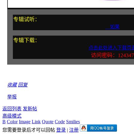
专辑试听：
如果
专辑下载：
点击此处进入下载页
访问密码：124347
收藏
回复
举报
返回列表
发新帖
高级模式
B
Color
Image
Link
Quote
Code
Smilies
您需要登录后才可以回帖
登录
|
注册