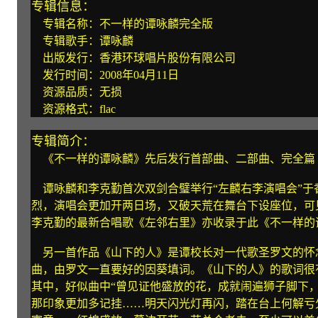
专辑信息：
专辑名称：不一样的谭咏麟完全版
专辑歌手：谭咏麟
出版发行：香港环球唱片股份有限公司
发行时间：2008年04月11日
资源品质：无损
资源格式：flac
专辑简介：
《不一样的谭咏麟》先后发行首部曲、二部曲、完全篇
谭咏麟和李克勤首次双剑合璧举行“左麟右李演唱会”于
烈，演唱会更加开两日场，又破天荒在舞台下设座位，可
李克勤的最新合唱歌《左邻右里》亦收录于此《不一样的
另一首作品《山下的人》是谭校长对一代歌圣罗文的怀
曲，由罗文一直要好的因葵填词。《山下的人》的歌词很
其中，好似曲中“曾见证他盛放的花，成就闹遍狮子脚下
那印象更加多记挂……明天闪光灯再闪，踏在台上何解亏