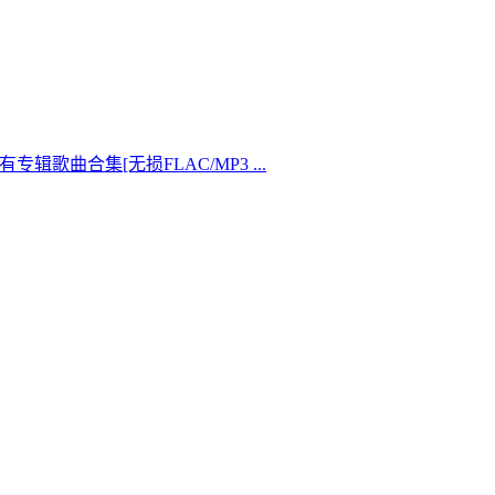
3年]所有专辑歌曲合集[无损FLAC/MP3 ...