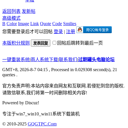
返回列表
发新帖
高级模式
B
Color
Image
Link
Quote
Code
Smilies
您需要登录后才可以回帖
登录
|
注册
本版积分规则
回帖后跳转到最后一页
发表回复
一键重装系统
|
雨人系统下载
|
联系我们
|
过期罐头电脑论坛
GMT+8, 2026-8-7 04:15
, Processed in 0.029308 second(s), 21
queries .
官方免责声明:本站内容来自网友和互联网.若侵犯到您的版权.
请致信联系,我们将第一时间删除相关内容!
Powered by
Discuz!
专注于win7_win10_win11系统下载装机
© 2010-2025
GQGTPC.Com