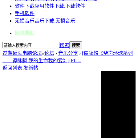
软件下载
应用软件下载,下载软件
手机软件
无损音乐
音乐下载,无损音乐
随机看贴
搜索
搜索
过期罐头电脑论坛
»
论坛
›
音乐分享
›
[谭咏麟《蜚声环球系列
——谭咏麟 我的生命我的爱》][FL ...
返回列表
发新帖