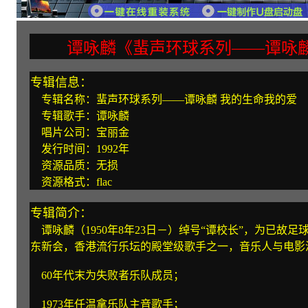
谭咏麟《蜚声环球系列——谭咏麟
专辑信息：
专辑名称：蜚声环球系列——谭咏麟 我的生命我的爱
专辑歌手：谭咏麟
唱片公司：宝丽金
发行时间：1992年
资源品质：无损
资源格式：flac
专辑简介：
谭咏麟（1950年8年23日－）绰号“谭校长”，为已故
东新会，香港流行乐坛的殿堂级歌手之一，音乐人与电影
60年代末为失败者乐队成员；
1973年任温拿乐队主音歌手；