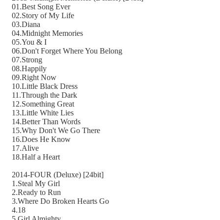
01.Best Song Ever
02.Story of My Life
03.Diana
04.Midnight Memories
05.You & I
06.Don't Forget Where You Belong
07.Strong
08.Happily
09.Right Now
10.Little Black Dress
11.Through the Dark
12.Something Great
13.Little White Lies
14.Better Than Words
15.Why Don't We Go There
16.Does He Know
17.Alive
18.Half a Heart
2014-FOUR (Deluxe) [24bit]
1.Steal My Girl
2.Ready to Run
3.Where Do Broken Hearts Go
4.18
5.Girl Almighty