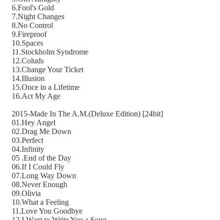
6.Fool's Gold
7.Night Changes
8.No Control
9.Fireproof
10.Spaces
11.Stockholm Syndrome
12.Coluds
13.Change Your Ticket
14.Illusion
15.Once in a Lifetime
16.Act My Age
2015-Made In The A.M.(Deluxe Edition) [24bit]
01.Hey Angel
02.Drag Me Down
03.Perfect
04.Infinity
05 .End of the Day
06.If I Could Fly
07.Long Way Down
08.Never Enough
09.Olivia
10.What a Feeling
11.Love You Goodbye
12.I Want to Write You a Song