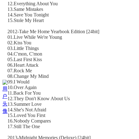
12.Everything About You
13.Same Mistakes
14.Save You Tonight
15.Stole My Heart
2012-Take Me Home Yearbook Edition [24bit]
01.Live While We're Young
02.Kiss You
03.Little Things
04.C'mon, C'mon
05.Last First Kiss
06.Heart Attack
07.Rock Me
08.Change My Mind
09.I Would
10.Over Again
11.Back For You
12.They Don't Know About Us
13.Summer Love
14.She's Not Afraid
15.Loved You First
16.Nobody Compares
17.Still The One
2013-Midnight Memories (Deluxe) [24bit]