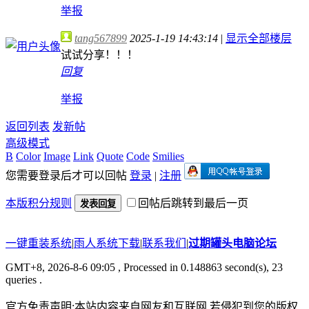
举报
tang567899
2025-1-19 14:43:14
|
显示全部楼层
试试分享！！！
回复
举报
返回列表
发新帖
高级模式
B
Color
Image
Link
Quote
Code
Smilies
您需要登录后才可以回帖
登录
|
注册
本版积分规则
回帖后跳转到最后一页
发表回复
一键重装系统
|
雨人系统下载
|
联系我们
|
过期罐头电脑论坛
GMT+8, 2026-8-6 09:05
, Processed in 0.148863 second(s), 23
queries .
官方免责声明:本站内容来自网友和互联网.若侵犯到您的版权.