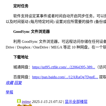
定时任务
软件支持设定某事件或者时间自动开启同步任务，可以指定在
以及时间驱动 (每月特定时间) 设置对应所需要的操作 (备份
GoodSync 文件浏览器
利用 GoodSync 文件浏览器，可远程访问存储在任何设备或云存
Drive / Dropbox / OneDrive / MEGA 等近 1
下载地址
城通网盘：
https://url95.ctfile.com/.../22064395-389...
（访问
百度网盘：
https://pan.baidu.com/.../12ARaQg7DggE...
提取码
收藏
回复
举报
intime
2025-1-15 21:07:32
|
显示全部楼层