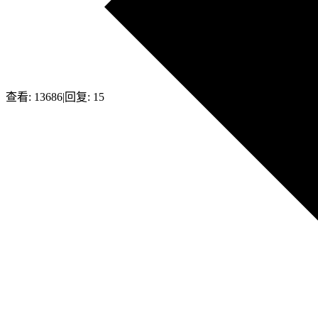
查看:
13686
|
回复:
15