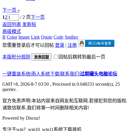
下一页 »
1
2
/ 2 页
下一页
返回列表
发新帖
高级模式
B
Color
Image
Link
Quote
Code
Smilies
您需要登录后才可以回帖
登录
|
注册
本版积分规则
回帖后跳转到最后一页
发表回复
一键重装系统
|
雨人系统下载
|
联系我们
|
过期罐头电脑论坛
GMT+8, 2026-8-7 03:50
, Processed in 0.048233 second(s), 25
queries .
官方免责声明:本站内容来自网友和互联网.若侵犯到您的版权.
请致信联系,我们将第一时间删除相关内容!
Powered by
Discuz!
专注于win7_win10_win11系统下载装机