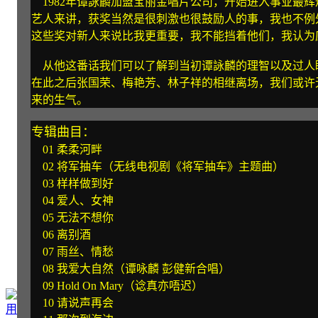
1982年谭詠麟加盟宝丽金唱片公司，开始进入事业最辉
艺人来讲，获奖当然是很刺激也很鼓励人的事，我也不例
这些奖对新人来说比我更重要，我不能挡着他们，我认为
从他这番话我们可以了解到当初谭詠麟的理智以及过人
在此之后张国荣、梅艳芳、林子祥的相继离场，我们或许
来的生气。
专辑曲目：
01 柔柔河畔
02 将军抽车（无线电视剧《将军抽车》主题曲）
03 样样做到好
04 爱人、女神
05 无法不想你
06 离别酒
07 雨丝、情愁
08 我爱大自然（谭咏麟 彭健新合唱）
09 Hold On Mary（谂真亦唔迟）
10 请说声再会