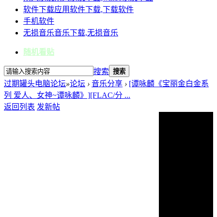
软件下载
应用软件下载,下载软件
手机软件
无损音乐
音乐下载,无损音乐
随机看贴
搜索
搜索
过期罐头电脑论坛
»
论坛
›
音乐分享
›
[谭咏麟《宝丽金白金系
列 爱人、女神~谭咏麟》][FLAC/分 ...
返回列表
发新帖