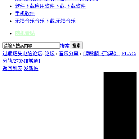
软件下载
应用软件下载,下载软件
手机软件
无损音乐
音乐下载,无损音乐
随机看贴
搜索
搜索
过期罐头电脑论坛
»
论坛
›
音乐分享
›
[谭咏麟《飞马》][FLAC/
分轨/270M][城通]
返回列表
发新帖