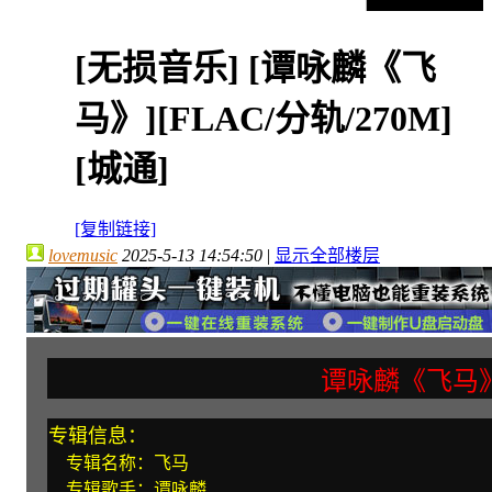
[无损音乐]
[谭咏麟《飞
马》][FLAC/分轨/270M]
[城通]
[复制链接]
lovemusic
2025-5-13 14:54:50
|
显示全部楼层
谭咏麟《飞马
专辑信息：
专辑名称：飞马
专辑歌手：谭咏麟