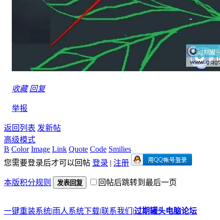
收藏
回复
举报
返回列表
发新帖
高级模式
B
Color
Image
Link
Quote
Code
Smilies
您需要登录后才可以回帖
登录
|
注册
本版积分规则
回帖后跳转到最后一页
发表回复
一键重装系统
|
雨人系统下载
|
联系我们
|
过期罐头电脑论坛