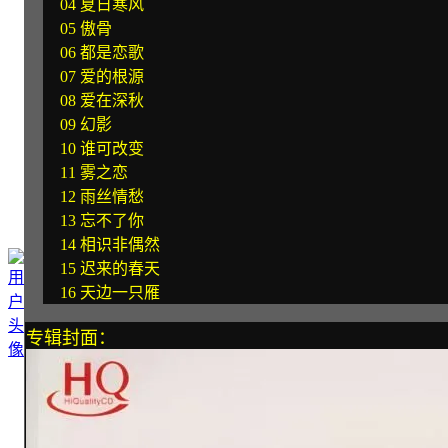
04 夏日寒风
05 傲骨
06 都是恋歌
07 爱的根源
08 爱在深秋
09 幻影
10 谁可改变
11 雾之恋
12 雨丝情愁
13 忘不了你
14 相识非偶然
15 迟来的春天
16 天边一只雁
专辑封面：