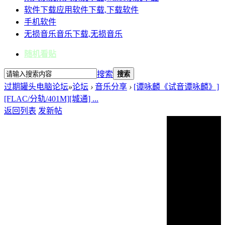
软件下载
应用软件下载,下载软件
手机软件
无损音乐
音乐下载,无损音乐
随机看贴
搜索
搜索
过期罐头电脑论坛
»
论坛
›
音乐分享
›
[谭咏麟《试音谭咏麟》]
[FLAC/分轨/401M][城通] ...
返回列表
发新帖