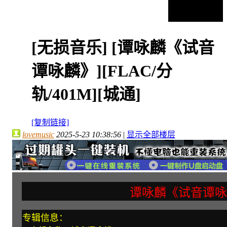
[无损音乐]
[谭咏麟《试音
谭咏麟》][FLAC/分
轨/401M][城通]
[复制链接]
lovemusic
2025-5-23 10:38:56
|
显示全部楼层
谭咏麟《试音谭咏
专辑信息：