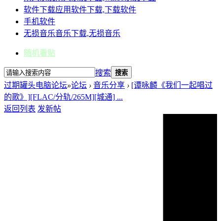
软件下载
应用软件下载,下载软件
手机软件
无损音乐
音乐下载,无损音乐
随机看贴
搜索
搜索
过期罐头电脑论坛
»
论坛
›
音乐分享
›
[谭咏麟《我们一起唱过
的歌》][FLAC/分轨/265M][城通] ...
返回列表
发新帖