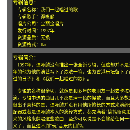
专辑信息：
专辑名称：我们一起唱过的歌
专辑歌手：谭咏麟
唱片公司：宝丽金唱片
发行时间：1997年
资源品质：无损
资源格式：flac
专辑简介：
1997年，谭咏麟没有推出一张全新专辑，但这却并不
年的他为他的演艺写下了浓浓一笔，也为香港乐坛留下了
过的日子》和《我们一起唱过的歌》。
专辑的名称很亲切，就像是和多年的老朋友一起去卡拉
滴。专辑中选的曲目几乎都是清一色的慢歌，而且大多数
但出乎意料的是，谭咏麟并没有用他所擅长的方式来演绎
配器或者是谭咏麟本人的演绎方式，都充满着"搞搞新意
来的风格来翻唱这些歌曲，至少可以说是不会输给任何一
义了，而且达不到"玩"音乐的目的。