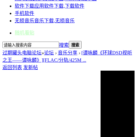
软件下载
应用软件下载,下载软件
手机软件
无损音乐
音乐下载,无损音乐
随机看贴
搜索
搜索
过期罐头电脑论坛
»
论坛
›
音乐分享
›
[谭咏麟《环球DSD视听
之王——谭咏麟》][FLAC/分轨/425M ...
返回列表
发新帖