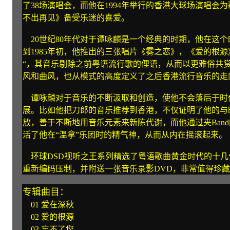
了38场演唱会，而他在1994年举行的香港大球场演唱会
不出再见》备受乐迷的喜爱。
20世纪80年代对于谭咏麟是一个经典的时期，他在这个时
到1985年初，他推出的三张唱片《雾之恋》，《爱的根
“，其音乐剔除之前粤语流行歌的俚语，从而以更雅俗共
风和曲风，也从模式的高度定义了之后香港流行音乐的走
谭咏麟对于音乐的不断汲取和创造，使他不会落后于时
展。比如他把刀郎的音乐推荐到香港，不仅证明了他的与
放，善于不断地用音乐元素来新陈代谢，而他通过夹Ban
活了他在“温拿”乐团时的精气神，从而从内在摇滚起来。
环球DSD视听之王系列精选了粤语歌曲黄金时代的十几
重新编码压制，并附送一张音乐录影DVD，非常值得珍
专辑曲目：
01 爱在深秋
02 爱的根源
03 忘不了您