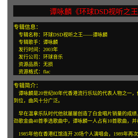
谭咏麟《环球DSD视听之
专辑信息：
专辑名称：环球DSD视听之王——谭咏麟
专辑歌手：谭咏麟
发行时间：2003年
发行公司：环球音乐
资源品质：无损
资源格式：flac
专辑简介：
谭咏麟是20世纪80年代香港流行乐坛的代表人物之一
到位，曲风十分广泛。
早在温拿乐队时代他就屡屡创造了白金唱片销量的成绩，
劲歌金曲40首季选歌曲中，谭咏麟一人占有10首歌曲，
1985年他在香港红馆连开 20场个人演唱会，1989年