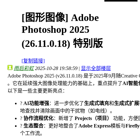
[图形图像]
Adobe
Photoshop 2025
(26.11.0.18) 特别版
[复制链接]
雨后彩虹
2025-10-28 19:58:59
|
显示全部楼层
Adobe Photoshop 2025 (v26.11.0.18) 是于2025年9月随Creat
。它在延续强大图像处理能力的基础上，重点提升了
AI智
以下是一些主要更新亮点：
?
AI功能增强
：进一步优化了
生成式填充
和
生成式扩展
地查找并清除画面中的干扰物（如电线）。
?
协作流程优化
：新增了
Projects（项目）
功能，方便
?
生态整合
：更好地整合了
Adobe Express
模板与
Firefly
个工作流。