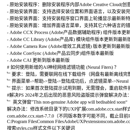
- 原始安装程序：删除安装程序内部Adobe Creative Cloud
- 原始安装界面：支持选择安装位置和界面语言，以及安装
- 原始安装界面：支持安装程序窗口界面上轮播显示最新新
- 原始安装界面：增加界面语言菜单，支持其它六种语言的
- Adob​​e CCX Process (Adobe产品数据辅助程序) 组件版
- Adobe CC Library (Adobe产品库) 模块组件版本更新到最新
- Adob​​e Camera Raw (Adobe增效工具滤镜) 版本更新到最新版
- Adob​​e CoreSync (Adobe产品云同步)组件版本最新版
- Adob​​e CAI 更新到版本最新版
# 如何使用新增的AI神经网络滤镜功能 (Neural Fiters) ？
﹂要求：登陆，需要联网在线下载组件（网盘有最新离线完
﹂界面菜单->帮助->登陆->登陆成功后，点滤镜菜单->Neural Fi
﹂提示：如果首次登陆提示试用到期，无需理会，重启软件
#解决PS 2024年之后出现的恶意风险盗版提示弹窗解决办法
﹂ 英文弹窗”This non-genuine Adobe app will bedisabled soon“
解决办法：修改系统目录下的UXP扩展com.adobe.ccx.start
com.adobe.ccx.start-7.7.0（不同版本数字可能不同，截止目前P
C:Program FilesCommon FilesAdobeUXPextensionscom.adobe.ccx.s
搜索styles.css样式文件以下关键词