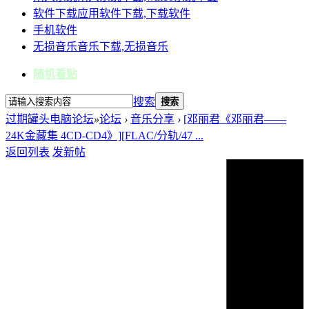
软件下载
应用软件下载,下载软件
手机软件
无损音乐
音乐下载,无损音乐
随机看贴
搜索
搜索
过期罐头电脑论坛
»
论坛
›
音乐分享
›
[邓丽君《邓丽君——
24K金藏集 4CD-CD4》][FLAC/分轨/47 ...
返回列表
发新帖