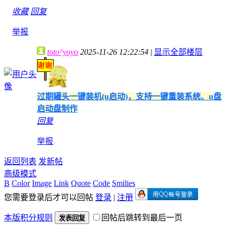
收藏
回复
举报
toto^yoyo
2025-11-26 12:22:54
|
显示全部楼层
过期罐头一键装机(u启动)，支持一键重装系统、u盘
启动盘制作
回复
举报
返回列表
发新帖
高级模式
B
Color
Image
Link
Quote
Code
Smilies
您需要登录后才可以回帖
登录
|
注册
本版积分规则
回帖后跳转到最后一页
发表回复