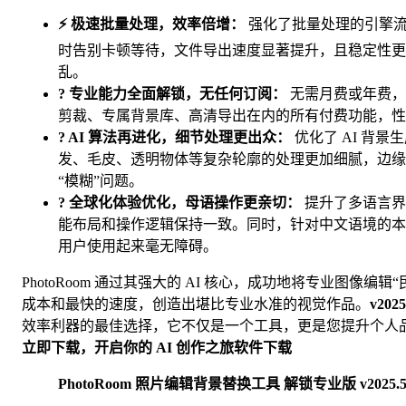
⚡️ 极速批量处理，效率倍增：
强化了批量处理的引擎流
时告别卡顿等待，文件导出速度显著提升，且稳定性更
乱。
? 专业能力全面解锁，无任何订阅：
无需月费或年费，
剪裁、专属背景库、高清导出在内的所有付费功能，性
? AI 算法再进化，细节处理更出众：
优化了 AI 背
发、毛皮、透明物体等复杂轮廓的处理更加细腻，边缘
“模糊”问题。
? 全球化体验优化，母语操作更亲切：
提升了多语言界
能布局和操作逻辑保持一致。同时，针对中文语境的本
用户使用起来毫无障碍。
PhotoRoom 通过其强大的 AI 核心，成功地将专业图像编
成本和最快的速度，创造出堪比专业水准的视觉作品。
v202
效率利器的最佳选择，它不仅是一个工具，更是您提升个人
立即下载，开启你的 AI 创作之旅
软件下载
PhotoRoom 照片编辑背景替换工具 解锁专业版 v2025.50