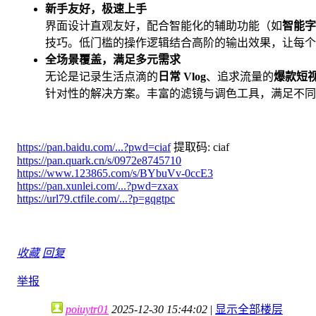
新手友好，极速上手
界面设计直观友好，配合智能化的辅助功能（如
智能字
技巧。低门槛的操作逻辑结合高阶的输出效果，让每个
全场景覆盖，满足多元需求
无论是记录生活点滴的
日常 Vlog
、追求流量的
爆款短
针对性的解决方案。丰富的滤镜与调色工具，满足不同
https://pan.baidu.com/...?pwd=ciaf
提取码: ciaf
https://pan.quark.cn/s/0972e8745710
https://www.123865.com/s/BYbuVv-0ccE3
https://pan.xunlei.com/...?pwd=zxax
https://url79.ctfile.com/...?p=gqgtpc
收藏
回复
举报
poiuytr01
2025-12-30 15:44:02
|
显示全部楼层