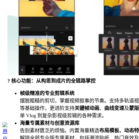
? 核心功能：从构思到成片的全链路掌控
帧级精准的专业剪辑系统
摆脱粗糙的剪切，掌握视频叙事的节奏。支持多轨道视
等基础操作，更进阶支持
关键帧动画
、
曲线变速
及
蒙版
单 Vlog 到复杂影视级剪辑的各种需求。
海量专属素材与创意资源库
告别素材匮乏的烦恼。内置海量精选
布局模板、动态特
解锁全部专业版专属素材，包括潮流贴纸、热门音效