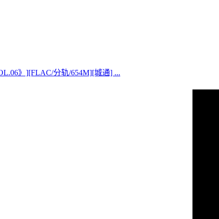
》][FLAC/分轨/654M][城通] ...