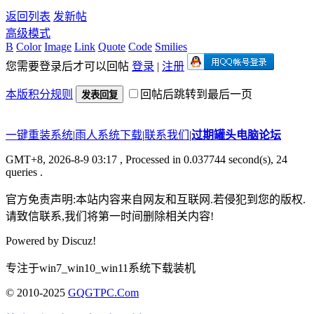
返回列表
发新帖
高级模式
B
Color
Image
Link
Quote
Code
Smilies
您需要登录后才可以回帖
登录
|
注册
本版积分规则
回帖后跳转到最后一页
发表回复
一键重装系统
|
雨人系统下载
|
联系我们
|
过期罐头电脑论坛
GMT+8, 2026-8-9 03:17
, Processed in 0.037744 second(s), 24
queries .
官方免责声明:本站内容来自网友和互联网.若侵犯到您的版权.
请致信联系,我们将第一时间删除相关内容!
Powered by
Discuz!
专注于win7_win10_win11系统下载装机
© 2010-2025
GQGTPC.Com