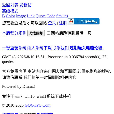
返回列表
发新帖
高级模式
B
Color
Image
Link
Quote
Code
Smilies
您需要登录后才可以回帖
登录
|
注册
本版积分规则
回帖后跳转到最后一页
发表回复
一键重装系统
|
雨人系统下载
|
联系我们
|
过期罐头电脑论坛
GMT+8, 2026-8-10 16:51
, Processed in 0.036784 second(s), 23
queries .
官方免责声明:本站内容来自网友和互联网.若侵犯到您的版权.
请致信联系,我们将第一时间删除相关内容!
Powered by
Discuz!
专注于win7_win10_win11系统下载装机
© 2010-2025
GQGTPC.Com