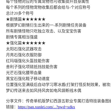
每个怪物对应的专属宠物也可收集提升自身属性
每个系列的怪物宠物收集后都会给与-个对应称号
总计20多个称号
★剧情篇★★★★★★
根据梦幻剧情衍生出来的一-系列剧情任务装备
所有剧情怪物只吃独立攻击、以及宝宝伤害
剧情专属相当强盛
★强化篇★★★★★★
太阳石强化武器攻击
月亮石强化衣服防御
红玛瑙强化头盔技能伤害
舍利子强化项链抵挡技能伤害
光芒石强化腰带血量
黑宝石强化鞋子移动速度
位置强化至满级后自动学习寒冰盾(打架打怪反制效果，被攻
梦幻传送来去如风持风奔如电风袋断线木偶
分享文件：传奇单机版梦幻西游五职业专属打造特技装备图
链接：
https://pan.xunlei.com/...?pwd=xdkx