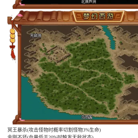
冥王暴杀(攻击怪物时概率切割怪物3%生命)
金刚不坏(血量低于20%时触发无敌状态)