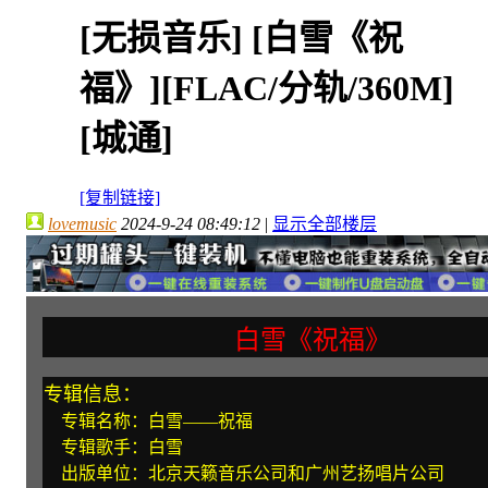
[无损音乐]
[白雪《祝
福》][FLAC/分轨/360M]
[城通]
[复制链接]
lovemusic
2024-9-24 08:49:12
|
显示全部楼层
白雪《祝福》
专辑信息：
专辑名称：白雪——祝福
专辑歌手：白雪
出版单位：北京天籁音乐公司和广州艺扬唱片公司