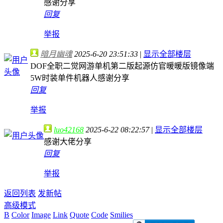
感谢分享
回复
举报
暗月幽魂
2025-6-20 23:51:33
|
显示全部楼层
DOF全职二觉网游单机第二版起源仿官暖暖版镜像端
5W时装单件机器人感谢分享
回复
举报
luo42168
2025-6-22 08:22:57
|
显示全部楼层
感谢大佬分享
回复
举报
返回列表
发新帖
高级模式
B
Color
Image
Link
Quote
Code
Smilies