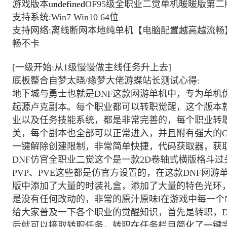
游戏版本
undefined
OF95级全职业二觉单机暖暖版第
支持系统:Win7 Win10 64位
支持网络:离线断网本地纯单机【电脑配置越高越流
畅不卡
[一级开始:从1级慢慢做主线任务升上去]
底板整合自梦太晓/缘梦大佬游蝶站长测试心得:
地下城与勇士也就是DNF这款网游单机中，专为单机
起源卢克副本。每个职业都可以转职觉醒，这个版本
业以及任务技能系统，都是非常完善的，每个职业转
美，每个副本也全部可以正常进入，并且附有强大的
一键解除创建限制，非常简单快捷，代码获取器，获
DNF仿官全职业二觉这个是一款2D卷轴式横版格斗
PVP、PVE这些都是仿官方设置的，在这款DNF网游
版中添加了大量的时装礼盒，添加了大量的特色光环
是没有任何改动的，非常的原汁原味l在游戏中每一个
给大家普及一下各个职业的觉醒知识，首先是转职，D
后就可以接取转职任务，转职在任务栏目简化了一键