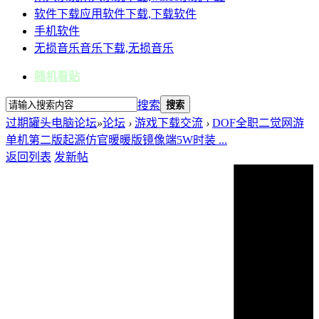
软件下载
应用软件下载,下载软件
手机软件
无损音乐
音乐下载,无损音乐
随机看贴
搜索
搜索
过期罐头电脑论坛
»
论坛
›
游戏下载交流
›
DOF全职二觉网游
单机第二版起源仿官暖暖版镜像端5W时装 ...
返回列表
发新帖