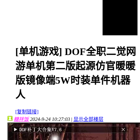
[单机游戏]
DOF全职二觉网
游单机第二版起源仿官暖暖
版镜像端5W时装单件机器
人
[复制链接]
糖拌饭
2024-9-24 10:27:03
|
显示全部楼层