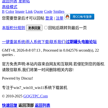
返回列表
发新帖
高级模式
B
Color
Image
Link
Quote
Code
Smilies
您需要登录后才可以回帖
登录
|
注册
本版积分规则
回帖后跳转到最后一页
发表回复
一键重装系统
|
雨人系统下载
|
联系我们
|
过期罐头电脑论坛
GMT+8, 2026-8-8 07:13
, Processed in 0.042576 second(s), 22
queries .
官方免责声明:本站内容来自网友和互联网.若侵犯到您的版权.
请致信联系,我们将第一时间删除相关内容!
Powered by
Discuz!
专注于win7_win10_win11系统下载装机
© 2010-2025
GQGTPC.Com
快速回复
返回顶部
返回列表