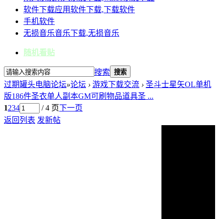
软件下载
应用软件下载,下载软件
手机软件
无损音乐
音乐下载,无损音乐
随机看贴
搜索
搜索
过期罐头电脑论坛
»
论坛
›
游戏下载交流
›
圣斗士星矢OL单机
版186件圣衣单人副本GM可刷物品道具圣 ...
1
2
3
4
/ 4 页
下一页
返回列表
发新帖