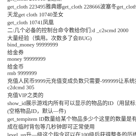
get_cloth 223495雅典娜get_cloth 228666波塞冬get_cloth
天龙get cloth 10740圣女
get_cloth 10741凤凰
二:几个必备的控制台命令教给你们:d _c2scmd 2000
大量经验（慎用。次数多了会BUG)
bind_money 99999999
给金券
money 99999999
给金币
rmb 9999999
充值人民币9999元充值变成负数只需要-999999让系
c2dcmd 305
充值VIP之类的
show_id展示游戏内所有可以显示的物品的ID（用鼠标点
(空格物品ID，默认—件)
get_tempitem lD数量给某个物品多少个这里的
成在临时背包等几秒钟即可正常使用
level_up升—级这个指令可以在100级后获得整条的历练c