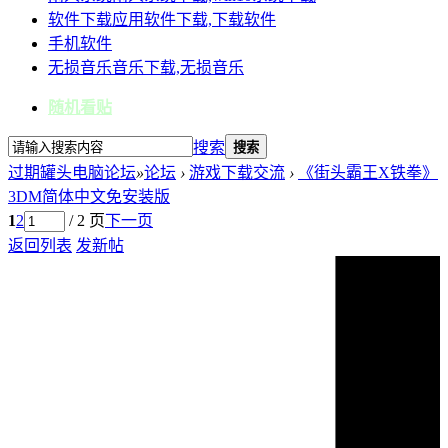
软件下载
应用软件下载,下载软件
手机软件
无损音乐
音乐下载,无损音乐
随机看贴
搜索
搜索
过期罐头电脑论坛
»
论坛
›
游戏下载交流
›
《街头霸王X铁拳》
3DM简体中文免安装版
1
2
/ 2 页
下一页
返回列表
发新帖