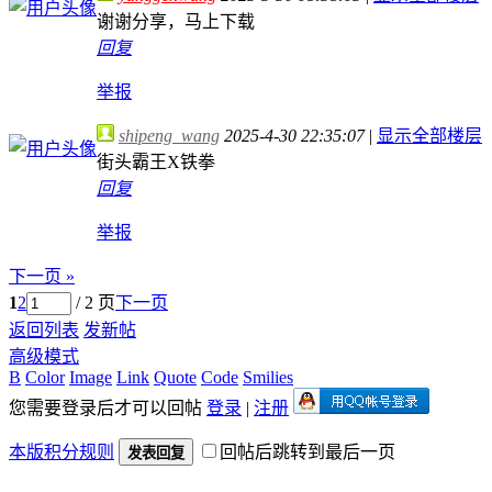
谢谢分享，马上下载
回复
举报
shipeng_wang
2025-4-30 22:35:07
|
显示全部楼层
街头霸王X铁拳
回复
举报
下一页 »
1
2
/ 2 页
下一页
返回列表
发新帖
高级模式
B
Color
Image
Link
Quote
Code
Smilies
您需要登录后才可以回帖
登录
|
注册
本版积分规则
回帖后跳转到最后一页
发表回复