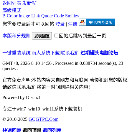
返回列表
发新帖
高级模式
B
Color
Image
Link
Quote
Code
Smilies
您需要登录后才可以回帖
登录
|
注册
本版积分规则
回帖后跳转到最后一页
发表回复
一键重装系统
|
雨人系统下载
|
联系我们
|
过期罐头电脑论坛
GMT+8, 2026-8-10 14:56
, Processed in 0.038734 second(s), 23
queries .
官方免责声明:本站内容来自网友和互联网.若侵犯到您的版权.
请致信联系,我们将第一时间删除相关内容!
Powered by
Discuz!
专注于win7_win10_win11系统下载装机
© 2010-2025
GQGTPC.Com
快速回复
返回顶部
返回列表