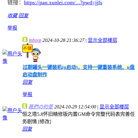
链接：
https://pan.xunlei.com/...?pwd=jjfs
收藏
回复
举报
lnfsjyp
2024-10-28 21:36:27
|
显示全部楼层
过期罐头一键装机(u启动)，支持一键重装系统、u盘
启动盘制作
回复
举报
莪們の約萣
2024-10-29 12:54:00
|
显示全部楼层
恒之塔5.8怀旧精修版内置GM命令完整代码表完善任
务剧情 [修改]
回复