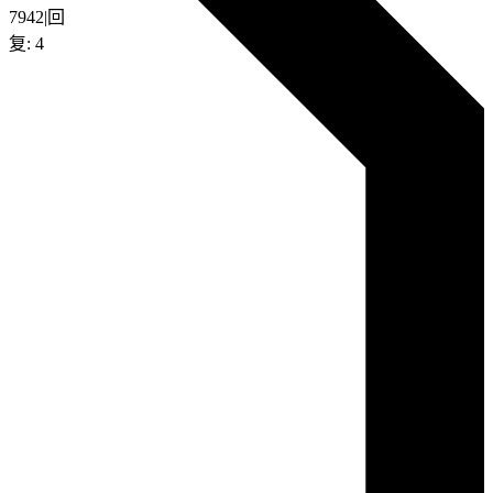
7942
|
回
复:
4