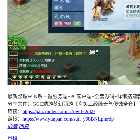
最新整理WIN系一键服务端+PC客户端+全套源码+详细搭建
分享文件：GGE端游梦幻西游【舟笑三经脉天气侵蚀全套】
链接：
https://pan.xunlei.com/...?pwd=2dk9
链接：
https://www.yunpan.com/surl_y9bBNLpmrdp
收藏
回复
举报