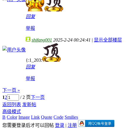
回复
举报
shifang001
2025-2-24 00:24:41
|
显示全部楼层
{:1_203:
回复
举报
下一页 »
1
2
/ 2 页
下一页
返回列表
发新帖
高级模式
B
Color
Image
Link
Quote
Code
Smilies
您需要登录后才可以回帖
登录
|
注册