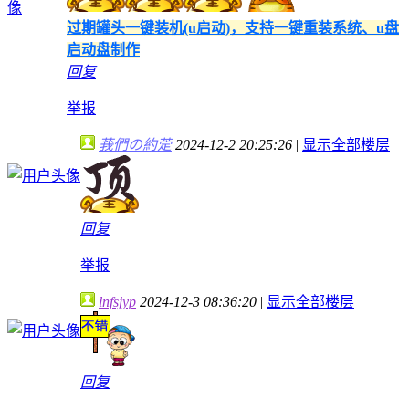
过期罐头一键装机(u启动)，支持一键重装系统、u盘
启动盘制作
回复
举报
莪們の約萣
2024-12-2 20:25:26
|
显示全部楼层
回复
举报
lnfsjyp
2024-12-3 08:36:20
|
显示全部楼层
回复